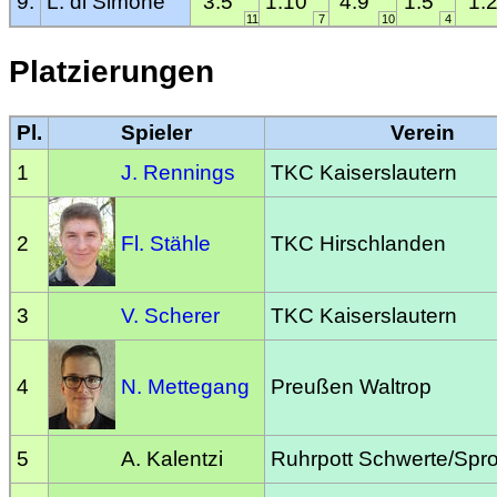
9.
L. di Simone
3:5
1:10
4:9
1:5
1:
11
7
10
4
Platzierungen
Pl.
Spieler
Verein
1
J. Rennings
TKC Kaiserslautern
2
Fl. Stähle
TKC Hirschlanden
3
V. Scherer
TKC Kaiserslautern
4
N. Mettegang
Preußen Waltrop
5
A. Kalentzi
Ruhrpott Schwerte/Spr