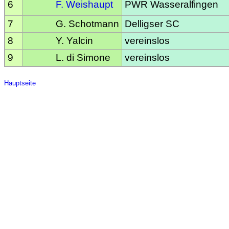
6
F. Weishaupt
PWR Wasseralfingen
7
G. Schotmann
Delligser SC
8
Y. Yalcin
vereinslos
9
L. di Simone
vereinslos
Hauptseite