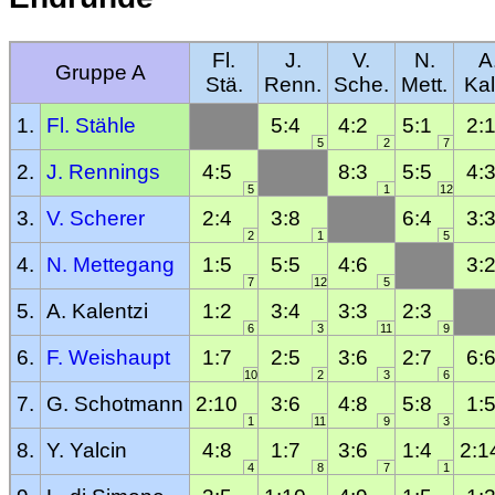
Fl.
J.
V.
N.
A
Gruppe A
Stä.
Renn.
Sche.
Mett.
Kal
1.
Fl. Stähle
5:4
4:2
5:1
2:
5
2
7
2.
J. Rennings
4:5
8:3
5:5
4:
5
1
12
3.
V. Scherer
2:4
3:8
6:4
3:
2
1
5
4.
N. Mettegang
1:5
5:5
4:6
3:
7
12
5
5.
A. Kalentzi
1:2
3:4
3:3
2:3
6
3
11
9
6.
F. Weishaupt
1:7
2:5
3:6
2:7
6:
10
2
3
6
7.
G. Schotmann
2:10
3:6
4:8
5:8
1:
1
11
9
3
8.
Y. Yalcin
4:8
1:7
3:6
1:4
2:1
4
8
7
1