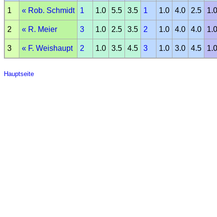
1
«
Rob. Schmidt
1
1.0
5.5
3.5
1
1.0
4.0
2.5
1.
2
«
R. Meier
3
1.0
2.5
3.5
2
1.0
4.0
4.0
1.
3
«
F. Weishaupt
2
1.0
3.5
4.5
3
1.0
3.0
4.5
1.
Hauptseite