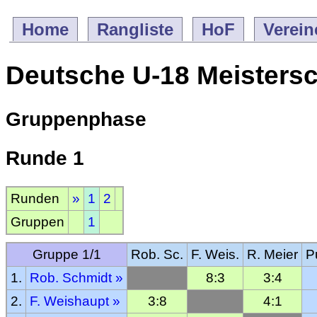
Home
Rangliste
HoF
Verein
Deutsche U-18 Meistersc
Gruppenphase
Runde 1
Runden
»
1
2
Gruppen
1
Gruppe 1/1
Rob. Sc.
F. Weis.
R. Meier
P
1.
Rob. Schmidt
»
8:3
3:4
2.
F. Weishaupt
»
3:8
4:1