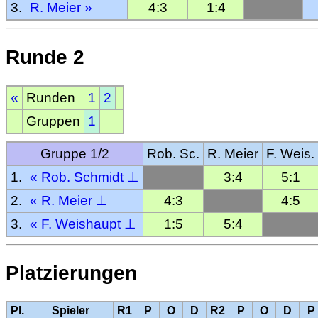
3.
R. Meier
»
4:3
1:4
Runde 2
«
Runden
1
2
Gruppen
1
Gruppe 1/2
Rob. Sc.
R. Meier
F. Weis.
1.
«
Rob. Schmidt
⊥
3:4
5:1
2.
«
R. Meier
⊥
4:3
4:5
3.
«
F. Weishaupt
⊥
1:5
5:4
Platzierungen
Pl.
Spieler
R1
P
O
D
R2
P
O
D
P