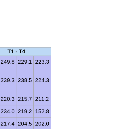
T1 - T4
249.8
229.1
223.3
239.3
238.5
224.3
220.3
215.7
211.2
234.0
219.2
152.8
217.4
204.5
202.0