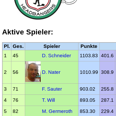
Aktive Spieler:
Pl.
Ges.
Spieler
Punkte
1
45
D. Schneider
1103.83
401.6
2
56
D. Nater
1010.99
308.9
3
71
F. Sauter
903.02
255.8
4
76
T. Will
893.05
287.1
5
82
M. Germeroth
853.30
229.4