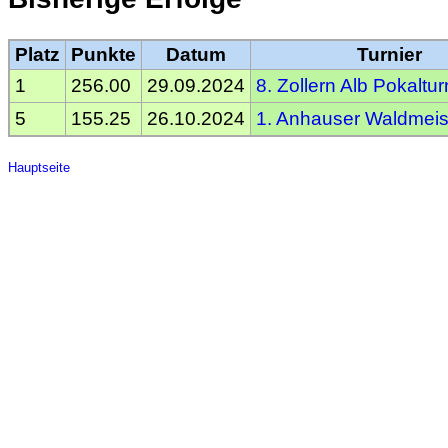
Platz
Punkte
Datum
Turnier
1
256.00
29.09.2024
8. Zollern Alb Pokaltur
5
155.25
26.10.2024
1. Anhauser Waldmeis
Hauptseite