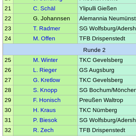
21
C. Schäl
Ylipulli Gießen
22
G. Johannsen
Alemannia Neumünst
23
T. Radmer
SG Wolfsburg/Aders
24
M. Offen
TFB Drispenstedt
Runde 2
25
M. Winter
TKC Gevelsberg
26
L. Rieger
GS Augsburg
27
G. Kretlow
TKC Gevelsberg
28
S. Knopp
SG Bochum/Mönchen
29
F. Honisch
Preußen Waltrop
30
H. Kraus
TKC Nürnberg
31
P. Biesok
SG Wolfsburg/Aders
32
R. Zech
TFB Drispenstedt