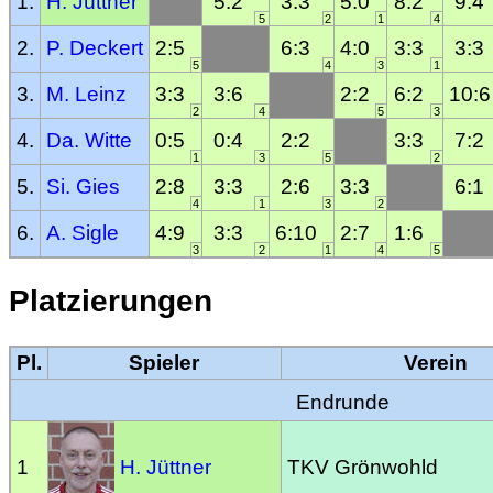
1.
H. Jüttner
5:2
3:3
5:0
8:2
9:4
5
2
1
4
2.
P. Deckert
2:5
6:3
4:0
3:3
3:3
5
4
3
1
3.
M. Leinz
3:3
3:6
2:2
6:2
10:6
2
4
5
3
4.
Da. Witte
0:5
0:4
2:2
3:3
7:2
1
3
5
2
5.
Si. Gies
2:8
3:3
2:6
3:3
6:1
4
1
3
2
6.
A. Sigle
4:9
3:3
6:10
2:7
1:6
3
2
1
4
5
Platzierungen
Pl.
Spieler
Verein
Endrunde
1
H. Jüttner
TKV Grönwohld