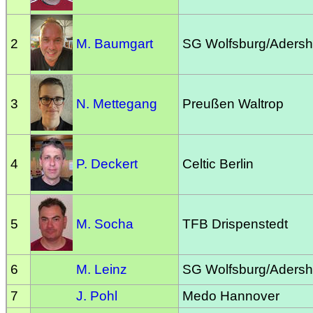
2
M. Baumgart
SG Wolfsburg/Aders
3
N. Mettegang
Preußen Waltrop
4
P. Deckert
Celtic Berlin
5
M. Socha
TFB Drispenstedt
6
M. Leinz
SG Wolfsburg/Aders
7
J. Pohl
Medo Hannover