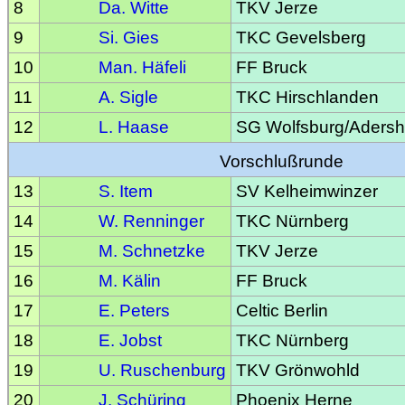
8
Da. Witte
TKV Jerze
9
Si. Gies
TKC Gevelsberg
10
Man. Häfeli
FF Bruck
11
A. Sigle
TKC Hirschlanden
12
L. Haase
SG Wolfsburg/Aders
Vorschlußrunde
13
S. Item
SV Kelheimwinzer
14
W. Renninger
TKC Nürnberg
15
M. Schnetzke
TKV Jerze
16
M. Kälin
FF Bruck
17
E. Peters
Celtic Berlin
18
E. Jobst
TKC Nürnberg
19
U. Ruschenburg
TKV Grönwohld
20
J. Schüring
Phoenix Herne