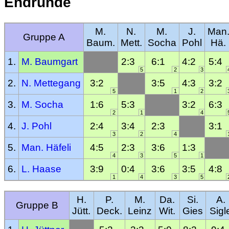
Endrunde
M.
N.
M.
J.
Man
Gruppe A
Baum.
Mett.
Socha
Pohl
Hä.
1.
M. Baumgart
2:3
6:1
4:2
5:4
5
2
3
2.
N. Mettegang
3:2
3:5
4:3
3:2
5
1
2
3.
M. Socha
1:6
5:3
3:2
6:3
2
1
4
4.
J. Pohl
2:4
3:4
2:3
3:1
3
2
4
5.
Man. Häfeli
4:5
2:3
3:6
1:3
4
3
5
1
6.
L. Haase
3:9
0:4
3:6
3:5
4:8
1
4
3
5
H.
P.
M.
Da.
Si.
A.
Gruppe B
Jütt.
Deck.
Leinz
Wit.
Gies
Sigl