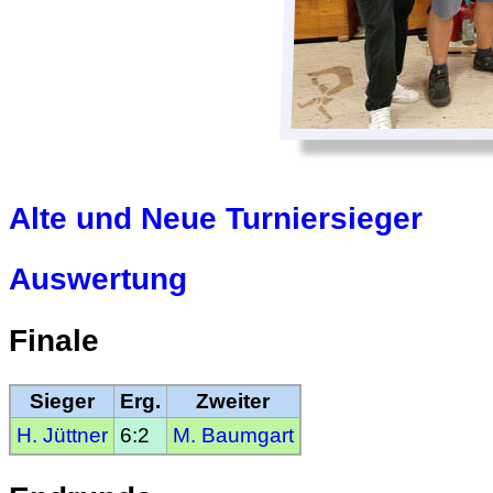
Alte und Neue Turniersieger
Auswertung
Finale
Sieger
Erg.
Zweiter
H. Jüttner
6:2
M. Baumgart