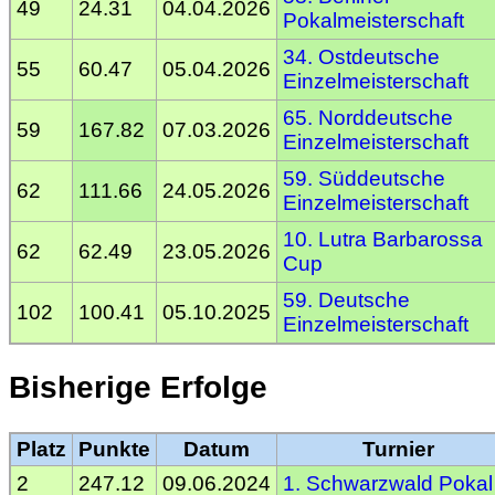
49
24.31
04.04.2026
Pokalmeisterschaft
34. Ostdeutsche
55
60.47
05.04.2026
Einzelmeisterschaft
65. Norddeutsche
59
167.82
07.03.2026
Einzelmeisterschaft
59. Süddeutsche
62
111.66
24.05.2026
Einzelmeisterschaft
10. Lutra Barbarossa
62
62.49
23.05.2026
Cup
59. Deutsche
102
100.41
05.10.2025
Einzelmeisterschaft
Bisherige Erfolge
Platz
Punkte
Datum
Turnier
2
247.12
09.06.2024
1. Schwarzwald Pokal