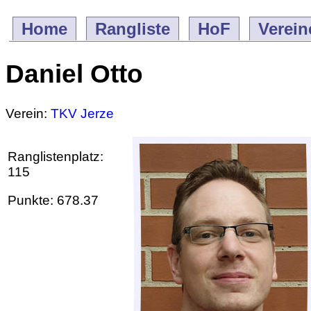
Home
Rangliste
HoF
Verein
Daniel Otto
Verein:
TKV Jerze
Ranglistenplatz:
115
Punkte: 678.37