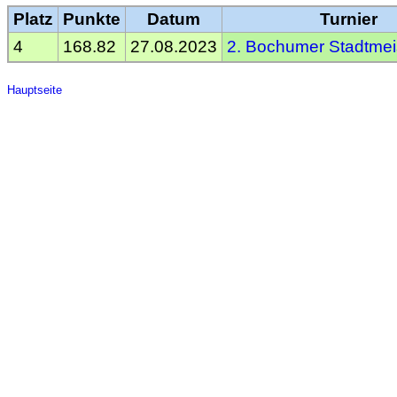
Platz
Punkte
Datum
Turnier
4
168.82
27.08.2023
2. Bochumer Stadtmei
Hauptseite