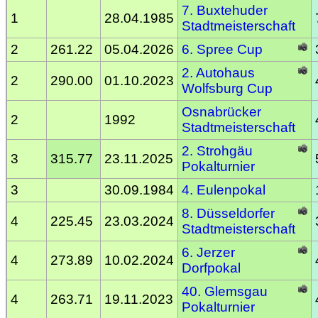
7. Buxtehuder
1
28.04.1985
Stadtmeisterschaft
2
261.22
05.04.2026
6. Spree Cup
2. Autohaus
2
290.00
01.10.2023
Wolfsburg Cup
Osnabrücker
2
1992
Stadtmeisterschaft
2. Strohgäu
3
315.77
23.11.2025
Pokalturnier
3
30.09.1984
4. Eulenpokal
8. Düsseldorfer
4
225.45
23.03.2024
Stadtmeisterschaft
6. Jerzer
4
273.89
10.02.2024
Dorfpokal
40. Glemsgau
4
263.71
19.11.2023
Pokalturnier