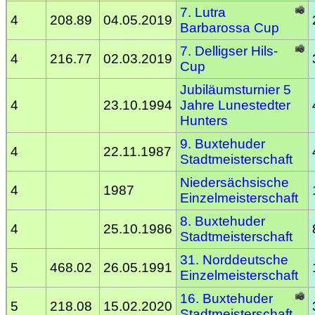
7. Lutra
4
208.89
04.05.2019
Barbarossa Cup
7. Delligser Hils-
4
216.77
02.03.2019
Cup
Jubiläumsturnier 5
4
23.10.1994
Jahre Lunestedter
Hunters
9. Buxtehuder
4
22.11.1987
Stadtmeisterschaft
Niedersächsische
4
1987
Einzelmeisterschaft
8. Buxtehuder
4
25.10.1986
Stadtmeisterschaft
31. Norddeutsche
5
468.02
26.05.1991
Einzelmeisterschaft
16. Buxtehuder
5
218.08
15.02.2020
Stadtmeisterschaft