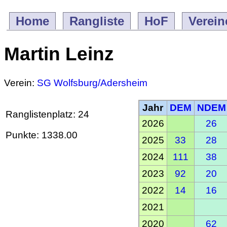
Home
Rangliste
HoF
Verein
Martin Leinz
Verein:
SG Wolfsburg/Adersheim
Jahr
DEM
NDEM
Ranglistenplatz: 24
2026
26
Punkte: 1338.00
2025
33
28
2024
111
38
2023
92
20
2022
14
16
2021
2020
62