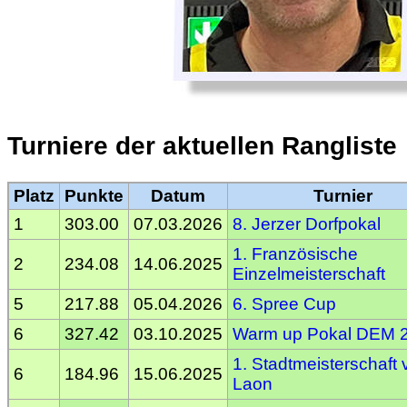
Turniere der aktuellen Rangliste
Platz
Punkte
Datum
Turnier
1
303.00
07.03.2026
8. Jerzer Dorfpokal
1. Französische
2
234.08
14.06.2025
Einzelmeisterschaft
5
217.88
05.04.2026
6. Spree Cup
6
327.42
03.10.2025
Warm up Pokal DEM 
1. Stadtmeisterschaft 
6
184.96
15.06.2025
Laon