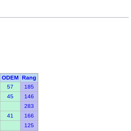
ODEM
Rang
57
185
45
146
283
41
166
125