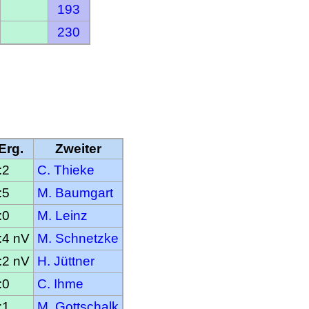
193
230
Erg.
Zweiter
:2
C. Thieke
:5
M. Baumgart
:0
M. Leinz
:4 nV
M. Schnetzke
:2 nV
H. Jüttner
:0
C. Ihme
:1
M. Gottschalk