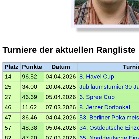
Turniere der aktuellen Rangliste
Platz
Punkte
Datum
Turni
14
96.52
04.04.2026
8. Havel Cup
25
34.00
20.04.2025
Jubiläumsturnier 30 Ja
27
46.69
05.04.2026
6. Spree Cup
46
11.62
07.03.2026
8. Jerzer Dorfpokal
47
36.46
04.04.2026
53. Berliner Pokalmeis
57
48.38
05.04.2026
34. Ostdeutsche Einze
82
47.20
07.03.2026
65. Norddeutsche Einz