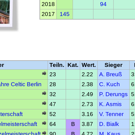
2018
94
2017
145
er
Teiln.
Kat.
Wert.
Sieger
23
2.22
A. Breuß
3
hre Celtic Berlin
28
2.38
C. Kuch
6
32
2.49
P. Derungs
5
47
2.73
K. Asmis
6
terschaft
52
3.16
V. Tenner
5
lmeisterschaft
64
B
3.87
D. Bialk
1
elmeisterschaft
90
B
4.72
M. Kaus
2