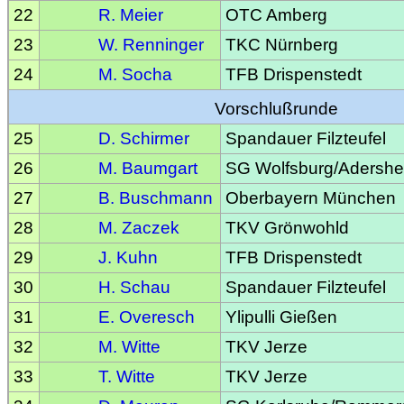
22
R. Meier
OTC Amberg
23
W. Renninger
TKC Nürnberg
24
M. Socha
TFB Drispenstedt
Vorschlußrunde
25
D. Schirmer
Spandauer Filzteufel
26
M. Baumgart
SG Wolfsburg/Adersh
27
B. Buschmann
Oberbayern München
28
M. Zaczek
TKV Grönwohld
29
J. Kuhn
TFB Drispenstedt
30
H. Schau
Spandauer Filzteufel
31
E. Overesch
Ylipulli Gießen
32
M. Witte
TKV Jerze
33
T. Witte
TKV Jerze