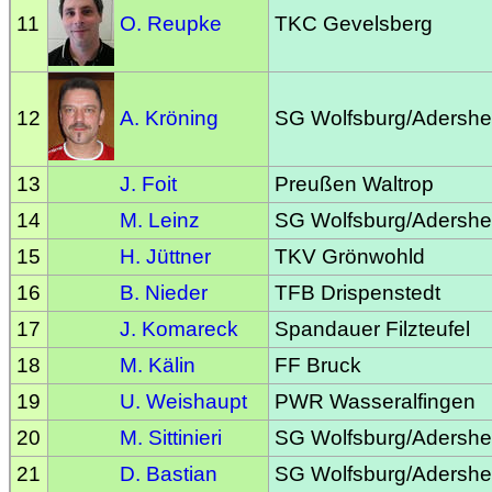
11
O. Reupke
TKC Gevelsberg
12
A. Kröning
SG Wolfsburg/Adersh
13
J. Foit
Preußen Waltrop
14
M. Leinz
SG Wolfsburg/Adersh
15
H. Jüttner
TKV Grönwohld
16
B. Nieder
TFB Drispenstedt
17
J. Komareck
Spandauer Filzteufel
18
M. Kälin
FF Bruck
19
U. Weishaupt
PWR Wasseralfingen
20
M. Sittinieri
SG Wolfsburg/Adersh
21
D. Bastian
SG Wolfsburg/Adersh