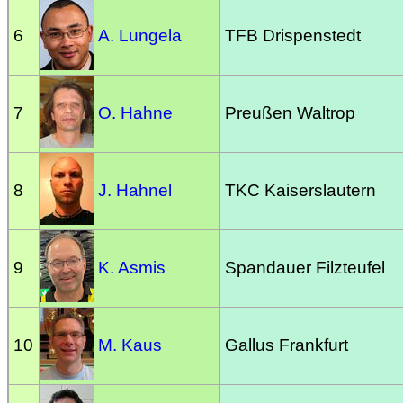
6
A. Lungela
TFB Drispenstedt
7
O. Hahne
Preußen Waltrop
8
J. Hahnel
TKC Kaiserslautern
9
K. Asmis
Spandauer Filzteufel
10
M. Kaus
Gallus Frankfurt