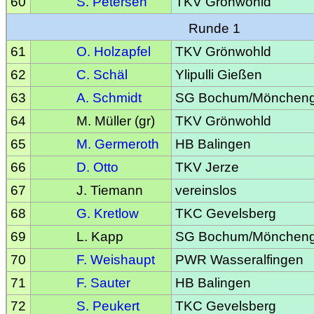
60
S. Petersen
TKV Grönwohld
Runde 1
61
O. Holzapfel
TKV Grönwohld
62
C. Schäl
Ylipulli Gießen
63
A. Schmidt
SG Bochum/Möncheng
64
M. Müller (gr)
TKV Grönwohld
65
M. Germeroth
HB Balingen
66
D. Otto
TKV Jerze
67
J. Tiemann
vereinslos
68
G. Kretlow
TKC Gevelsberg
69
L. Kapp
SG Bochum/Möncheng
70
F. Weishaupt
PWR Wasseralfingen
71
F. Sauter
HB Balingen
72
S. Peukert
TKC Gevelsberg