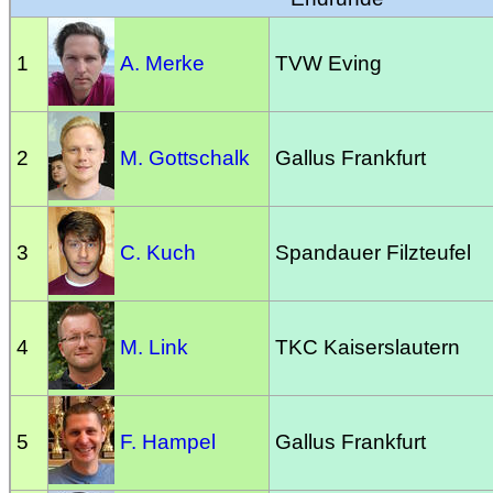
1
A. Merke
TVW Eving
2
M. Gottschalk
Gallus Frankfurt
3
C. Kuch
Spandauer Filzteufel
4
M. Link
TKC Kaiserslautern
5
F. Hampel
Gallus Frankfurt