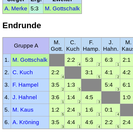
A. Merke
5:3
M. Gottschalk
Endrunde
M.
C.
F.
J.
M.
Gruppe A
Gott.
Kuch
Hamp.
Hahn.
Kau
1.
M. Gottschalk
2:2
5:3
6:3
2:1
4
2
1
2.
C. Kuch
2:2
3:1
4:1
4:2
4
5
2
3.
F. Hampel
3:5
1:3
5:4
6:1
2
5
3
4.
J. Hahnel
3:6
1:4
4:5
1:0
1
2
3
5.
M. Kaus
1:2
2:4
1:6
0:1
5
3
1
4
6.
A. Kröning
3:5
4:4
4:6
2:2
2:4
3
1
4
5