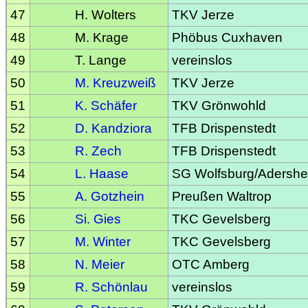
47
H. Wolters
TKV Jerze
48
M. Krage
Phöbus Cuxhaven
49
T. Lange
vereinslos
50
M. Kreuzweiß
TKV Jerze
51
K. Schäfer
TKV Grönwohld
52
D. Kandziora
TFB Drispenstedt
53
R. Zech
TFB Drispenstedt
54
L. Haase
SG Wolfsburg/Adersh
55
A. Gotzhein
Preußen Waltrop
56
Si. Gies
TKC Gevelsberg
57
M. Winter
TKC Gevelsberg
58
N. Meier
OTC Amberg
59
R. Schönlau
vereinslos