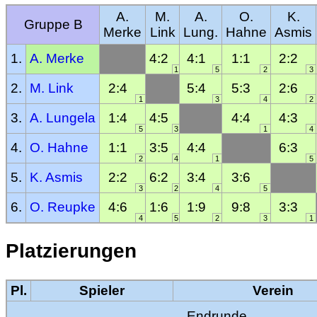
A.
M.
A.
O.
K.
Gruppe B
Merke
Link
Lung.
Hahne
Asmis
1.
A. Merke
4:2
4:1
1:1
2:2
1
5
2
3
2.
M. Link
2:4
5:4
5:3
2:6
1
3
4
2
3.
A. Lungela
1:4
4:5
4:4
4:3
5
3
1
4
4.
O. Hahne
1:1
3:5
4:4
6:3
2
4
1
5
5.
K. Asmis
2:2
6:2
3:4
3:6
3
2
4
5
6.
O. Reupke
4:6
1:6
1:9
9:8
3:3
4
5
2
3
1
Platzierungen
Pl.
Spieler
Verein
Endrunde