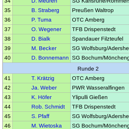
34
D. Meuren
SG Karlsruhe/Rommer
35
B. Straberg
Preußen Waltrop
36
P. Tuma
OTC Amberg
37
O. Wegener
TFB Drispenstedt
38
D. Bialk
Spandauer Filzteufel
39
M. Becker
SG Wolfsburg/Adersh
40
D. Bonnemann
SG Bochum/Möncheng
Runde 2
41
T. Krätzig
OTC Amberg
42
Ja. Weber
PWR Wasseralfingen
43
K. Höfer
Ylipulli Gießen
44
Rob. Schmidt
TFB Drispenstedt
45
S. Pfaff
SG Wolfsburg/Adersh
46
M. Wietoska
SG Bochum/Möncheng