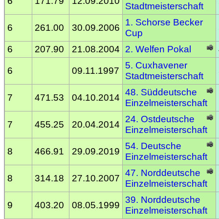
6
171.79
12.09.2010
Stadtmeisterschaft
1. Schorse Becker
6
261.00
30.09.2006
Cup
6
207.90
21.08.2004
2. Welfen Pokal
5. Cuxhavener
6
09.11.1997
Stadtmeisterschaft
48. Süddeutsche
7
471.53
04.10.2014
Einzelmeisterschaft
24. Ostdeutsche
7
455.25
20.04.2014
Einzelmeisterschaft
54. Deutsche
8
466.91
29.09.2019
Einzelmeisterschaft
47. Norddeutsche
8
314.18
27.10.2007
Einzelmeisterschaft
39. Norddeutsche
9
403.20
08.05.1999
Einzelmeisterschaft