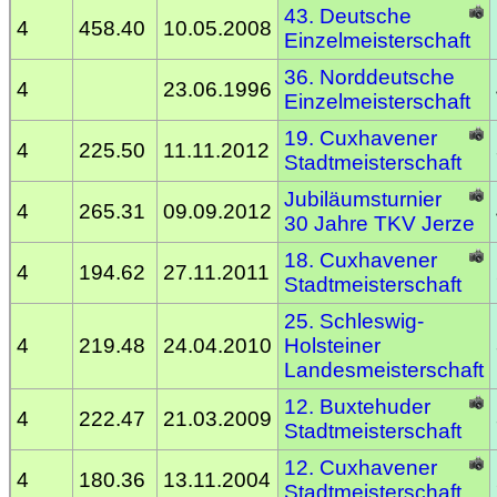
43. Deutsche
4
458.40
10.05.2008
Einzelmeisterschaft
36. Norddeutsche
4
23.06.1996
Einzelmeisterschaft
19. Cuxhavener
4
225.50
11.11.2012
Stadtmeisterschaft
Jubiläumsturnier
4
265.31
09.09.2012
30 Jahre TKV Jerze
18. Cuxhavener
4
194.62
27.11.2011
Stadtmeisterschaft
25. Schleswig-
4
219.48
24.04.2010
Holsteiner
Landesmeisterschaft
12. Buxtehuder
4
222.47
21.03.2009
Stadtmeisterschaft
12. Cuxhavener
4
180.36
13.11.2004
Stadtmeisterschaft