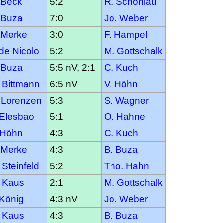
 Beck
5:2
R. Schönlau
 Buza
7:0
Jo. Weber
 Merke
3:0
F. Hampel
 de Nicolo
5:2
M. Gottschalk
 Buza
5:5 nV, 2:1
C. Kuch
 Bittmann
6:5 nV
V. Höhn
 Lorenzen
5:3
S. Wagner
 Elesbao
5:1
O. Hahne
 Höhn
4:3
C. Kuch
 Merke
4:3
B. Buza
 Steinfeld
5:2
Tho. Hahn
 Kaus
2:1
M. Gottschalk
 König
4:3 nV
Jo. Weber
 Kaus
4:3
B. Buza