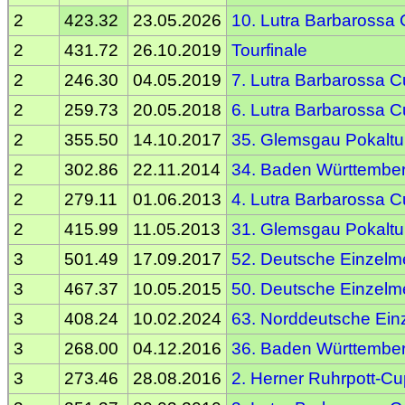
2
423.32
23.05.2026
10. Lutra Barbarossa
2
431.72
26.10.2019
Tourfinale
2
246.30
04.05.2019
7. Lutra Barbarossa 
2
259.73
20.05.2018
6. Lutra Barbarossa 
2
355.50
14.10.2017
35. Glemsgau Pokaltu
2
302.86
22.11.2014
34. Baden Württember
2
279.11
01.06.2013
4. Lutra Barbarossa 
2
415.99
11.05.2013
31. Glemsgau Pokaltu
3
501.49
17.09.2017
52. Deutsche Einzelme
3
467.37
10.05.2015
50. Deutsche Einzelme
3
408.24
10.02.2024
63. Norddeutsche Einz
3
268.00
04.12.2016
36. Baden Württember
3
273.46
28.08.2016
2. Herner Ruhrpott-Cu