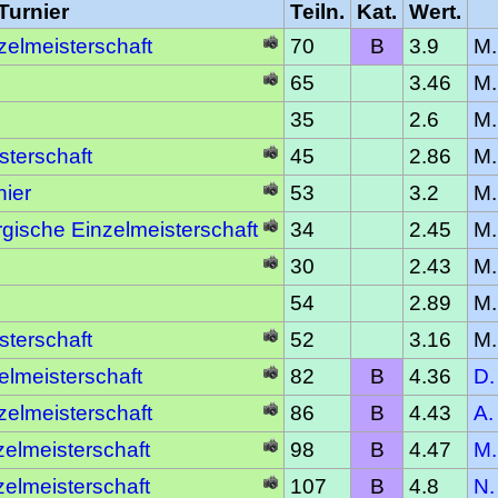
Turnier
Teiln.
Kat.
Wert.
elmeisterschaft
70
B
3.9
M.
65
3.46
M.
35
2.6
M.
sterschaft
45
2.86
M.
nier
53
3.2
M.
gische Einzelmeisterschaft
34
2.45
M.
30
2.43
M.
54
2.89
M.
sterschaft
52
3.16
M.
lmeisterschaft
82
B
4.36
D.
elmeisterschaft
86
B
4.43
A.
elmeisterschaft
98
B
4.47
M.
elmeisterschaft
107
B
4.8
N.