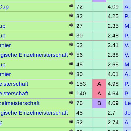
 Cup
72
4.09
A.
32
4.25
P.
Cup
27
2.35
M.
Cup
30
2.48
P.
rnier
62
3.41
V.
gische Einzelmeisterschaft
56
2.88
V.
Cup
45
2.65
M.
rnier
80
4.01
A.
isterschaft
153
A
4.98
P.
isterschaft
140
A
4.64
P.
elmeisterschaft
76
B
4.09
Le
gische Einzelmeisterschaft
45
2.7
Jo
p
52
2.74
A.