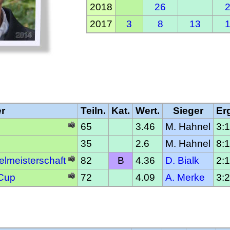
2018
26
2017
3
8
13
er
Teiln.
Kat.
Wert.
Sieger
Er
65
3.46
M. Hahnel
3:1
35
2.6
M. Hahnel
8:1
lmeisterschaft
82
B
4.36
D. Bialk
2:1
 Cup
72
4.09
A. Merke
3:2