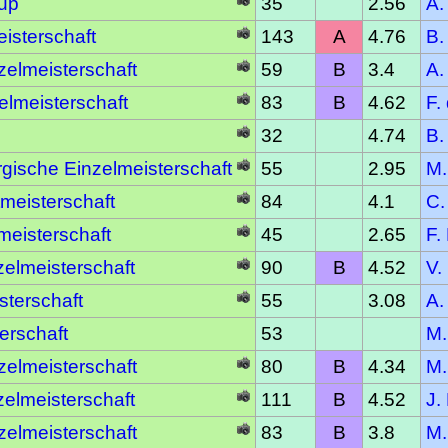
Cup
35
2.56
A.
isterschaft
143
A
4.76
B.
elmeisterschaft
59
B
3.4
A.
lmeisterschaft
83
B
4.62
F.
32
4.74
B.
gische Einzelmeisterschaft
55
2.95
M.
meisterschaft
84
4.1
C.
meisterschaft
45
2.65
F.
elmeisterschaft
90
B
4.52
V.
sterschaft
55
3.08
A.
erschaft
53
M.
elmeisterschaft
80
B
4.34
M.
elmeisterschaft
111
B
4.52
J.
elmeisterschaft
83
B
3.8
M.