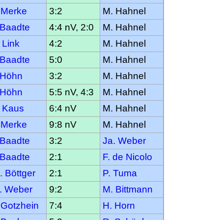
 Merke
3:2
M. Hahnel
 Baadte
4:4 nV, 2:0
M. Hahnel
 Link
4:2
M. Hahnel
 Baadte
5:0
M. Hahnel
 Höhn
3:2
M. Hahnel
 Höhn
5:5 nV, 4:3
M. Hahnel
 Kaus
6:4 nV
M. Hahnel
 Merke
9:8 nV
M. Hahnel
 Baadte
3:2
Ja. Weber
 Baadte
2:1
F. de Nicolo
. Böttger
2:1
P. Tuma
. Weber
9:2
M. Bittmann
 Gotzhein
7:4
H. Horn