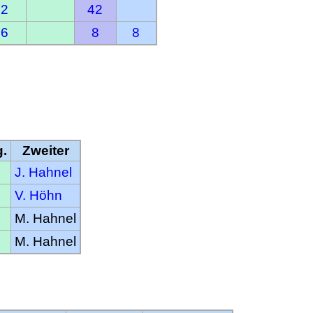
22
42
16
8
8
g.
Zweiter
J. Hahnel
V. Höhn
M. Hahnel
M. Hahnel