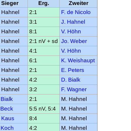
Sieger
Erg.
Zweiter
 Hahnel
2:1
F. de Nicolo
 Hahnel
3:1
J. Hahnel
 Hahnel
8:1
V. Höhn
 Hahnel
2:1 nV + sd
Jo. Weber
 Hahnel
4:1
V. Höhn
 Hahnel
6:1
K. Weishaupt
 Hahnel
2:1
E. Peters
 Hahnel
4:2
D. Bialk
 Hahnel
3:2
F. Wagner
 Bialk
2:1
M. Hahnel
 Beck
5:5 nV, 5:4
M. Hahnel
 Kaus
8:4
M. Hahnel
 Koch
4:2
M. Hahnel