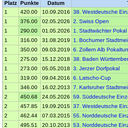
Platz
Punkte
Datum
1
420.00
10.09.2016
38. Westdeutsche Einz
1
376.00
02.05.2026
2. Swiss Open
1
290.00
01.05.2026
1. Stadtwächter Pokal
1
316.00
31.08.2019
1. Bochumer Stadtmei
1
350.00
09.03.2019
6. Zollern Alb Pokaltur
1
275.00
15.12.2018
38. Baden Württember
1
273.00
05.05.2018
3. Jerzer Dorfpokal
1
319.00
09.04.2016
6. Latscho-Cup
1
346.00
16.02.2013
7. Karlsruher Stadtmei
2
450.68
24.05.2026
59. Süddeutsche Einze
2
457.85
19.09.2015
37. Westdeutsche Einz
2
462.44
07.03.2015
55. Norddeutsche Einz
2
495.51
20.10.2013
53. Norddeutsche Einz