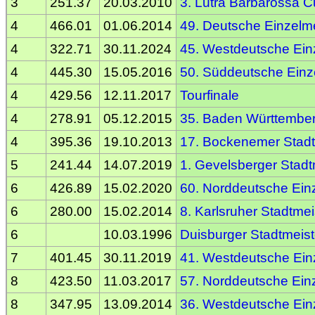
3
251.37
20.03.2010
3. Lutra Barbarossa 
4
466.01
01.06.2014
49. Deutsche Einzelme
4
322.71
30.11.2024
45. Westdeutsche Einz
4
445.30
15.05.2016
50. Süddeutsche Einze
4
429.56
12.11.2017
Tourfinale
4
278.91
05.12.2015
35. Baden Württember
4
395.36
19.10.2013
17. Bockenemer Stadt
5
241.44
14.07.2019
1. Gevelsberger Stadt
6
426.89
15.02.2020
60. Norddeutsche Einz
6
280.00
15.02.2014
8. Karlsruher Stadtmei
6
10.03.1996
Duisburger Stadtmeist
7
401.45
30.11.2019
41. Westdeutsche Einz
8
423.50
11.03.2017
57. Norddeutsche Einz
8
347.95
13.09.2014
36. Westdeutsche Einz