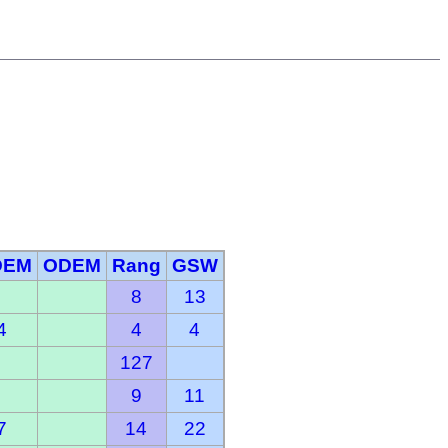
DEM
ODEM
Rang
GSW
8
13
4
4
4
127
9
11
7
14
22