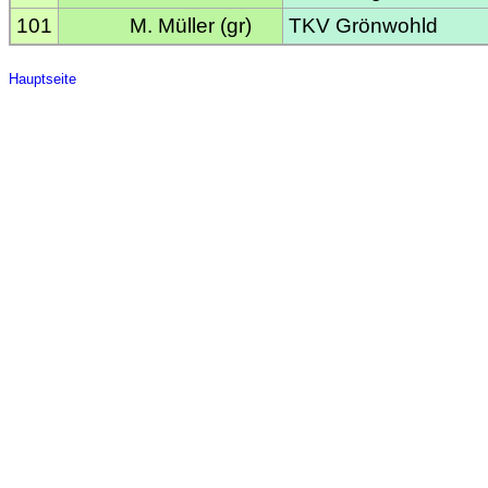
101
M. Müller (gr)
TKV Grönwohld
Hauptseite