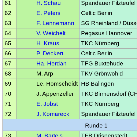
61
H. Schau
Spandauer Filzteufel
62
E. Peters
Celtic Berlin
63
F. Lennemann
SG Rheinland / Düss
64
V. Weichelt
Pegasus Hannover
65
H. Kraus
TKC Nürnberg
66
P. Deckert
Celtic Berlin
67
Ha. Herdan
TFG Buxtehude
68
M. Arp
TKV Grönwohld
69
Le. Homscheidt
HB Balingen
70
J. Appenzeller
TKC Birmensdorf (C
71
E. Jobst
TKC Nürnberg
72
J. Komareck
Spandauer Filzteufel
Runde 1
73
M. Bartels
TFB Drispenstedt