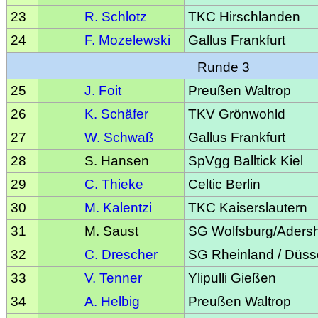
23
R. Schlotz
TKC Hirschlanden
24
F. Mozelewski
Gallus Frankfurt
Runde 3
25
J. Foit
Preußen Waltrop
26
K. Schäfer
TKV Grönwohld
27
W. Schwaß
Gallus Frankfurt
28
S. Hansen
SpVgg Balltick Kiel
29
C. Thieke
Celtic Berlin
30
M. Kalentzi
TKC Kaiserslautern
31
M. Saust
SG Wolfsburg/Aders
32
C. Drescher
SG Rheinland / Düss
33
V. Tenner
Ylipulli Gießen
34
A. Helbig
Preußen Waltrop