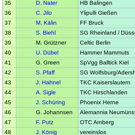
35
D. Nater
HB Balingen
36
C. Jilo
Ylipulli Gießen
37
M. Kälin
FF Bruck
38
S. Biehl
SG Rheinland / Düss
39
M. Grützner
Celtic Berlin
40
U. Dübel
Hammer Mammuts
41
G. Green
SpVgg Balltick Kiel
42
S. Pfaff
SG Wolfsburg/Aders
43
J. Hahnel
TKC Kaiserslautern
44
A. Sigle
TKC Hirschlanden
45
J. Schüring
Phoenix Herne
46
G. Johannsen
Alemannia Neumünst
47
F. Putz
OTC Amberg
48
J. König
vereinslos