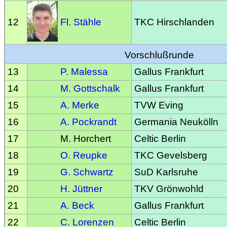
12
Fl. Stähle
TKC Hirschlanden
Vorschlußrunde
13
P. Malessa
Gallus Frankfurt
14
M. Gottschalk
Gallus Frankfurt
15
A. Merke
TVW Eving
16
A. Pockrandt
Germania Neukölln
17
M. Horchert
Celtic Berlin
18
O. Reupke
TKC Gevelsberg
19
G. Schwartz
SuD Karlsruhe
20
H. Jüttner
TKV Grönwohld
21
A. Beck
Gallus Frankfurt
22
C. Lorenzen
Celtic Berlin