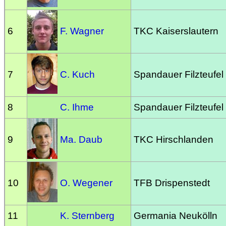
6
F. Wagner
TKC Kaiserslautern
7
C. Kuch
Spandauer Filzteufel
8
C. Ihme
Spandauer Filzteufel
9
Ma. Daub
TKC Hirschlanden
10
O. Wegener
TFB Drispenstedt
11
K. Sternberg
Germania Neukölln