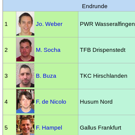
Endrunde
1
Jo. Weber
PWR Wasseralfingen
2
M. Socha
TFB Drispenstedt
3
B. Buza
TKC Hirschlanden
4
F. de Nicolo
Husum Nord
5
F. Hampel
Gallus Frankfurt