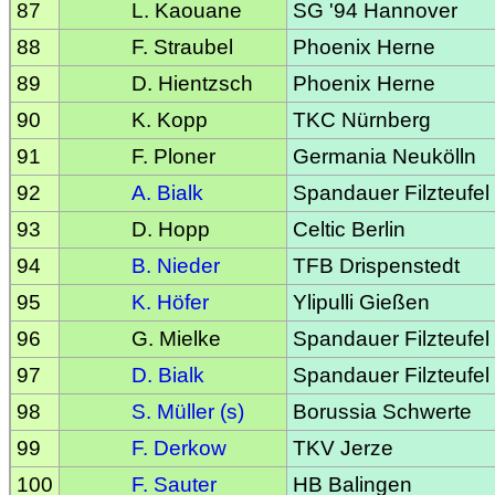
87
L. Kaouane
SG '94 Hannover
88
F. Straubel
Phoenix Herne
89
D. Hientzsch
Phoenix Herne
90
K. Kopp
TKC Nürnberg
91
F. Ploner
Germania Neukölln
92
A. Bialk
Spandauer Filzteufel
93
D. Hopp
Celtic Berlin
94
B. Nieder
TFB Drispenstedt
95
K. Höfer
Ylipulli Gießen
96
G. Mielke
Spandauer Filzteufel
97
D. Bialk
Spandauer Filzteufel
98
S. Müller (s)
Borussia Schwerte
99
F. Derkow
TKV Jerze
100
F. Sauter
HB Balingen