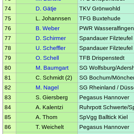
74
D. Gätje
TKV Grönwohld
75
L. Johannsen
TFG Buxtehude
76
B. Weber
PWR Wasseralfingen
77
D. Schirmer
Spandauer Filzteufel
78
U. Scheffler
Spandauer Filzteufel
79
O. Schell
TFB Drispenstedt
80
M. Baumgart
SG Wolfsburg/Aders
81
C. Schmidt (2)
SG Bochum/Mönche
82
M. Nagel
SG Rheinland / Düss
83
S. Giersberg
Pegasus Hannover
84
A. Kalentzi
Ruhrpott Schwerte/S
85
A. Thom
SpVgg Balltick Kiel
86
T. Weichelt
Pegasus Hannover