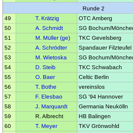
Runde 2
49
T. Krätzig
OTC Amberg
50
A. Schmidt
SG Bochum/Mönche
51
M. Müller (ge)
TKC Gevelsberg
52
A. Schrödter
Spandauer Filzteufel
53
M. Wietoska
SG Bochum/Mönche
54
D. Steib
TKC Schwabach
55
O. Baer
Celtic Berlin
56
T. Bothe
vereinslos
57
F. Elesbao
SG '94 Hannover
58
J. Marquardt
Germania Neukölln
59
R. Albrecht
HB Balingen
60
T. Meyer
TKV Grönwohld