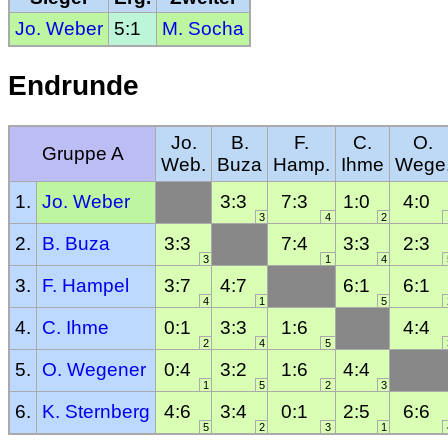
Jo. Weber
5:1
M. Socha
Endrunde
Jo.
B.
F.
C.
O.
Gruppe A
Web.
Buza
Hamp.
Ihme
Wege
1.
Jo. Weber
3:3
7:3
1:0
4:0
3
4
2
2.
B. Buza
3:3
7:4
3:3
2:3
3
1
4
3.
F. Hampel
3:7
4:7
6:1
6:1
4
1
5
4.
C. Ihme
0:1
3:3
1:6
4:4
2
4
5
5.
O. Wegener
0:4
3:2
1:6
4:4
1
5
2
3
6.
K. Sternberg
4:6
3:4
0:1
2:5
6:6
5
2
3
1