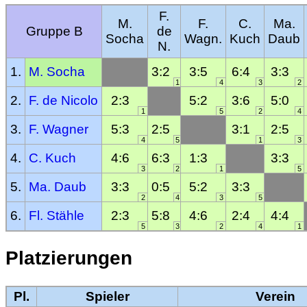
F.
M.
F.
C.
Ma.
Gruppe B
de
Socha
Wagn.
Kuch
Daub
N.
1.
M. Socha
3:2
3:5
6:4
3:3
1
4
3
2
2.
F. de Nicolo
2:3
5:2
3:6
5:0
1
5
2
4
3.
F. Wagner
5:3
2:5
3:1
2:5
4
5
1
3
4.
C. Kuch
4:6
6:3
1:3
3:3
3
2
1
5
5.
Ma. Daub
3:3
0:5
5:2
3:3
2
4
3
5
6.
Fl. Stähle
2:3
5:8
4:6
2:4
4:4
5
3
2
4
1
Platzierungen
Pl.
Spieler
Verein