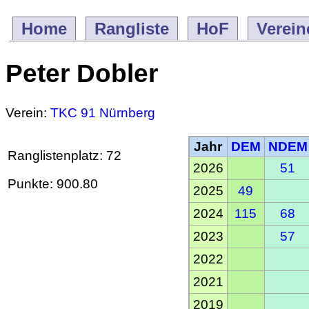
Home
Rangliste
HoF
Verein
Peter Dobler
Verein:
TKC 91 Nürnberg
Jahr
DEM
NDEM
Ranglistenplatz: 72
2026
51
Punkte: 900.80
2025
49
2024
115
68
2023
57
2022
2021
2019