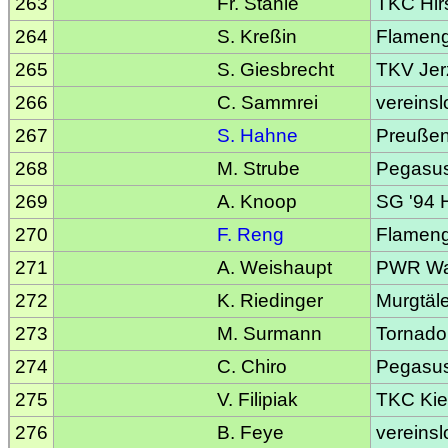
263
Fr. Stähle
TKC Hir
264
S. Kreßin
Flameng
265
S. Giesbrecht
TKV Jer
266
C. Sammrei
vereinsl
267
S. Hahne
Preußen
268
M. Strube
Pegasu
269
A. Knoop
SG '94 
270
F. Reng
Flameng
271
A. Weishaupt
PWR Was
272
K. Riedinger
Murgtäl
273
M. Surmann
Tornado
274
C. Chiro
Pegasu
275
V. Filipiak
TKC Kie
276
B. Feye
vereinsl