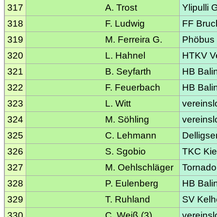
317
A. Trost
Ylipulli
318
F. Ludwig
FF Bruc
319
M. Ferreira G.
Phöbus
320
L. Hahnel
HTKV Ve
321
B. Seyfarth
HB Bali
322
F. Feuerbach
HB Bali
323
L. Witt
vereinsl
324
M. Söhling
vereinsl
325
C. Lehmann
Delligse
326
S. Sgobio
TKC Kie
327
M. Oehlschläger
Tornado
328
P. Eulenberg
HB Bali
329
T. Ruhland
SV Kelh
330
C. Weiß (3)
vereinsl