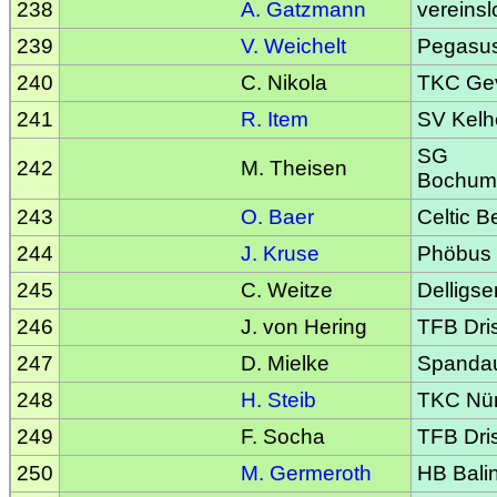
238
A. Gatzmann
vereinsl
239
V. Weichelt
Pegasu
240
C. Nikola
TKC Gev
241
R. Item
SV Kelh
SG
242
M. Theisen
Bochum
243
O. Baer
Celtic Be
244
J. Kruse
Phöbus
245
C. Weitze
Delligse
246
J. von Hering
TFB Dri
247
D. Mielke
Spandaue
248
H. Steib
TKC Nü
249
F. Socha
TFB Dri
250
M. Germeroth
HB Bali