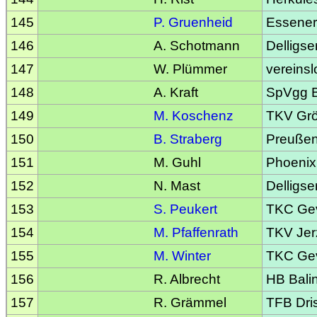
145
P. Gruenheid
Essene
146
A. Schotmann
Delligse
147
W. Plümmer
vereinsl
148
A. Kraft
SpVgg Ba
149
M. Koschenz
TKV Gr
150
B. Straberg
Preußen
151
M. Guhl
Phoenix
152
N. Mast
Delligse
153
S. Peukert
TKC Gev
154
M. Pfaffenrath
TKV Jer
155
M. Winter
TKC Gev
156
R. Albrecht
HB Bali
157
R. Grämmel
TFB Dri