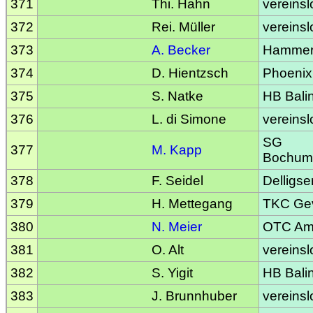
371
Thi. Hahn
vereinsl
372
Rei. Müller
vereinsl
373
A. Becker
Hammer
374
D. Hientzsch
Phoenix
375
S. Natke
HB Bali
376
L. di Simone
vereinsl
SG
377
M. Kapp
Bochum
378
F. Seidel
Delligse
379
H. Mettegang
TKC Gev
380
N. Meier
OTC Am
381
O. Alt
vereinsl
382
S. Yigit
HB Bali
383
J. Brunnhuber
vereinsl