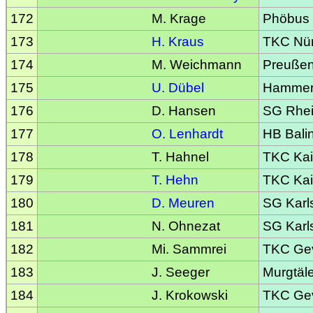
172
M. Krage
Phöbus
173
H. Kraus
TKC Nü
174
M. Weichmann
Preußen
175
U. Dübel
Hammer
176
D. Hansen
SG Rhei
177
O. Lenhardt
HB Bali
178
T. Hahnel
TKC Kai
179
T. Hehn
TKC Kai
180
D. Meuren
SG Kar
181
N. Ohnezat
SG Kar
182
Mi. Sammrei
TKC Gev
183
J. Seeger
Murgtäl
184
J. Krokowski
TKC Gev