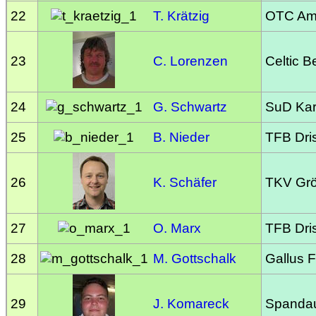
22
T. Krätzig
OTC Am
23
C. Lorenzen
Celtic Be
24
G. Schwartz
SuD Kar
25
B. Nieder
TFB Dri
26
K. Schäfer
TKV Gr
27
O. Marx
TFB Dri
28
M. Gottschalk
Gallus F
29
J. Komareck
Spandaue