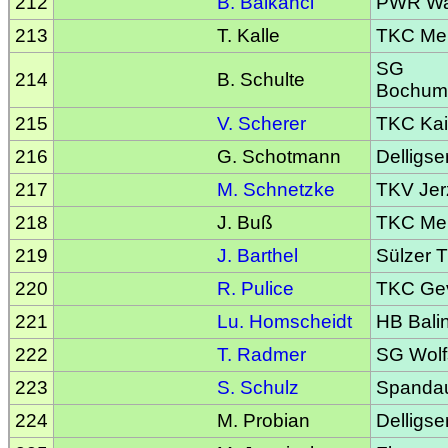
212
B. Balkanci
PWR Was
213
T. Kalle
TKC Me
SG
214
B. Schulte
Bochum
215
V. Scherer
TKC Kai
216
G. Schotmann
Delligse
217
M. Schnetzke
TKV Jer
218
J. Buß
TKC Me
219
J. Barthel
Sülzer 
220
R. Pulice
TKC Gev
221
Lu. Homscheidt
HB Bali
222
T. Radmer
SG Wolf
223
S. Schulz
Spandaue
224
M. Probian
Delligse