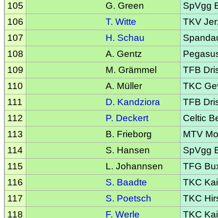
105
G. Green
SpVgg Ba
106
T. Witte
TKV Jer
107
H. Schau
Spandaue
108
A. Gentz
Pegasu
109
M. Grämmel
TFB Dri
110
A. Müller
TKC Gev
111
D. Kandziora
TFB Dri
112
P. Deckert
Celtic Be
113
B. Frieborg
MTV Mo
114
S. Hansen
SpVgg Ba
115
L. Johannsen
TFG Bu
116
S. Baadte
TKC Kai
117
S. Poetsch
TKC Hir
118
F. Werle
TKC Kai