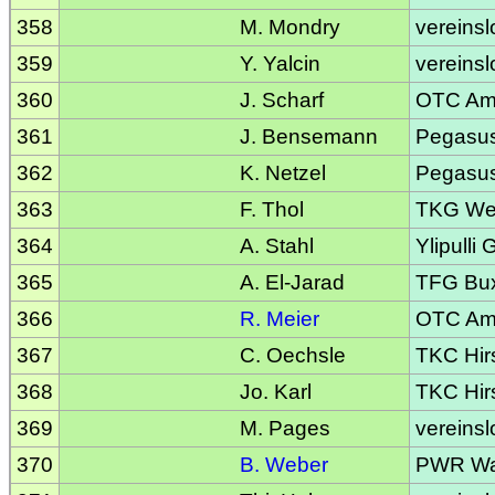
358
M. Mondry
vereinsl
359
Y. Yalcin
vereinsl
360
J. Scharf
OTC Am
361
J. Bensemann
Pegasu
362
K. Netzel
Pegasu
363
F. Thol
TKG Wei
364
A. Stahl
Ylipulli
365
A. El-Jarad
TFG Bu
366
R. Meier
OTC Am
367
C. Oechsle
TKC Hir
368
Jo. Karl
TKC Hir
369
M. Pages
vereinsl
370
B. Weber
PWR Was