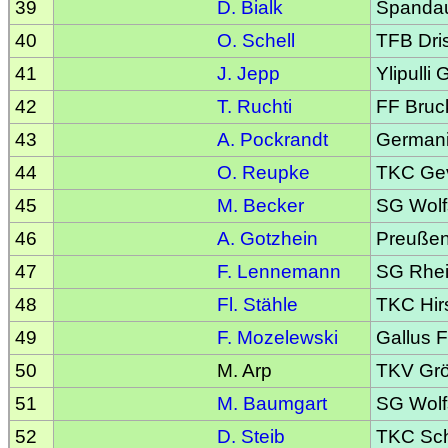
39
D. Bialk
Spandaue
40
O. Schell
TFB Dri
41
J. Jepp
Ylipulli
42
T. Ruchti
FF Bruc
43
A. Pockrandt
Germani
44
O. Reupke
TKC Gev
45
M. Becker
SG Wolf
46
A. Gotzhein
Preußen
47
F. Lennemann
SG Rhei
48
Fl. Stähle
TKC Hir
49
F. Mozelewski
Gallus F
50
M. Arp
TKV Gr
51
M. Baumgart
SG Wolf
52
D. Steib
TKC Sc