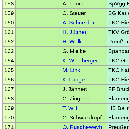
158
A. Thom
SpVgg Ba
159
C. Steuer
SG Kar
160
A. Schneider
TKC Hir
161
H. Jüttner
TKV Gr
162
H. Wölk
Preußen
163
G. Mielke
Spandaue
164
K. Weinberger
TKC Gev
165
M. Link
TKC Kai
166
K. Lange
TKC Hir
167
J. Jähnert
FF Bruc
168
C. Zingerle
Flameng
169
T. Will
HB Bali
170
C. Schwarzkopf
Flameng
171
O. Ruscheweyh
Preußen