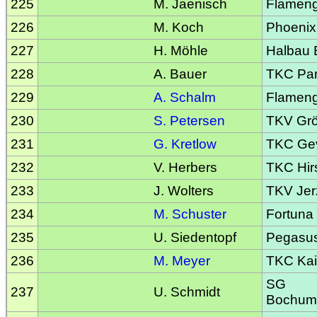
225
M. Jaenisch
Flameng
226
M. Koch
Phoenix
227
H. Möhle
Halbau B
228
A. Bauer
TKC Pa
229
A. Schalm
Flameng
230
S. Petersen
TKV Gr
231
G. Kretlow
TKC Gev
232
V. Herbers
TKC Hir
233
J. Wolters
TKV Jer
234
M. Schuster
Fortuna
235
U. Siedentopf
Pegasu
236
M. Meyer
TKC Kai
SG
237
U. Schmidt
Bochum