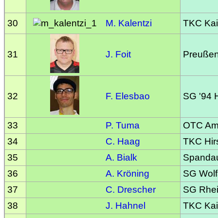
30
M. Kalentzi
TKC Kai
31
J. Foit
Preußen
32
F. Elesbao
SG '94 
33
P. Tuma
OTC Am
34
C. Haag
TKC Hir
35
A. Bialk
Spandaue
36
A. Kröning
SG Wolf
37
C. Drescher
SG Rhei
38
J. Hahnel
TKC Kai