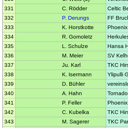
331
C. Rödder
Celtic Be
332
P. Derungs
FF Bruc
333
K. Horstkotte
Phoenix
334
R. Gomoletz
Herkule
335
L. Schulze
Hansa H
336
M. Meier
SV Kelh
337
Ju. Karl
TKC Hir
338
K. Isermann
Ylipulli
339
D. Bühler
vereinsl
340
A. Hahn
Tornado
341
P. Feller
Phoenix
342
C. Kubelka
TKC Hir
343
M. Sagerer
TKC Pa