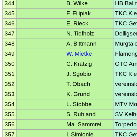
344
B. Wilke
HB Bali
345
F. Filipiak
TKC Kie
346
E. Rieck
TKC Gev
347
N. Tiefholz
Delligse
348
A. Bittmann
Murgtäl
349
W. Mietke
Flameng
350
C. Krätzig
OTC Am
351
J. Sgobio
TKC Kie
352
T. Obach
vereinsl
353
K. Grund
vereinsl
354
L. Stobbe
MTV Mo
355
S. Ruhland
SV Kelh
356
Ma. Sammrei
Torpedo
357
I. Simionie
TKC Gev