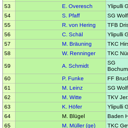
53
E. Overesch
Ylipulli
54
S. Pfaff
SG Wolf
55
R. von Hering
TFB Dri
56
C. Schäl
Ylipulli
57
M. Bräuning
TKC Hir
58
W. Renninger
TKC Nü
SG
59
A. Schmidt
Bochum
60
P. Funke
FF Bruc
61
M. Leinz
SG Wolf
62
M. Witte
TKV Jer
63
K. Höfer
Ylipulli
64
M. Blügel
Baden H
65
M. Müller (ge)
TKC Gev