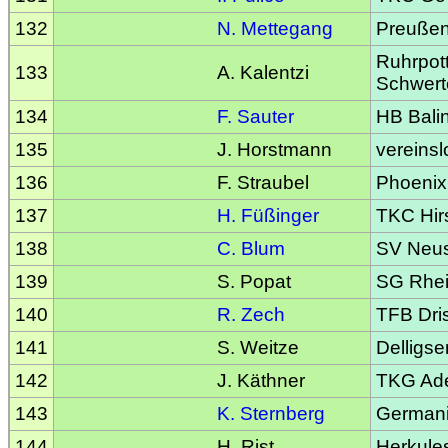
132
N. Mettegang
Preußen
Ruhrpot
133
A. Kalentzi
Schwert
134
F. Sauter
HB Bali
135
J. Horstmann
vereinsl
136
F. Straubel
Phoenix
137
H. Füßinger
TKC Hir
138
C. Blum
SV Neu
139
S. Popat
SG Rhei
140
R. Zech
TFB Dri
141
S. Weitze
Delligse
142
J. Käthner
TKG Ad
143
K. Sternberg
Germani
144
H. Rist
Herkule