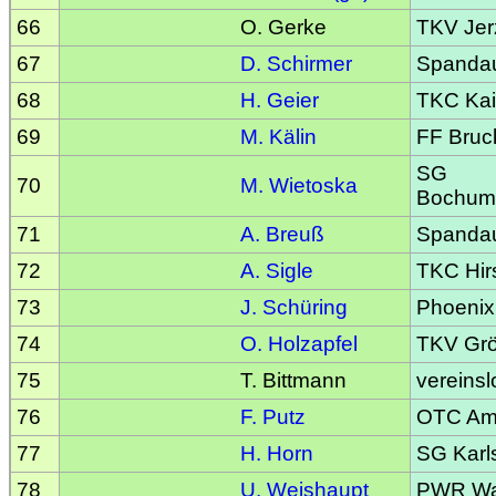
66
O. Gerke
TKV Jer
67
D. Schirmer
Spandaue
68
H. Geier
TKC Kai
69
M. Kälin
FF Bruc
SG
70
M. Wietoska
Bochum
71
A. Breuß
Spandaue
72
A. Sigle
TKC Hir
73
J. Schüring
Phoenix
74
O. Holzapfel
TKV Gr
75
T. Bittmann
vereinsl
76
F. Putz
OTC Am
77
H. Horn
SG Kar
78
U. Weishaupt
PWR Was