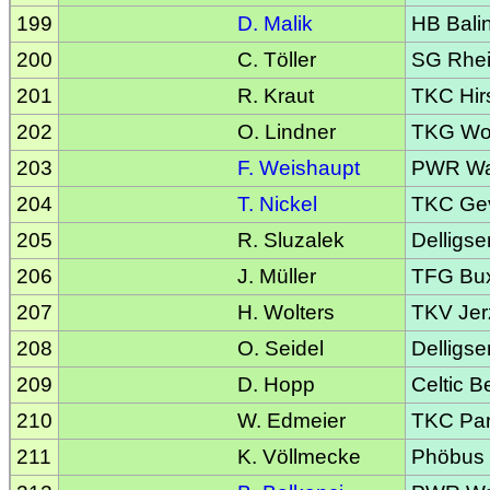
199
D. Malik
HB Bali
200
C. Töller
SG Rhei
201
R. Kraut
TKC Hir
202
O. Lindner
TKG Wol
203
F. Weishaupt
PWR Was
204
T. Nickel
TKC Gev
205
R. Sluzalek
Delligse
206
J. Müller
TFG Bu
207
H. Wolters
TKV Jer
208
O. Seidel
Delligse
209
D. Hopp
Celtic Be
210
W. Edmeier
TKC Pa
211
K. Völlmecke
Phöbus