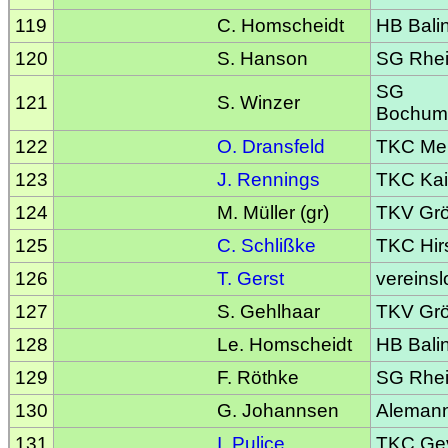
119
C. Homscheidt
HB Bali
120
S. Hanson
SG Rhei
SG
121
S. Winzer
Bochum
122
O. Dransfeld
TKC Me
123
J. Rennings
TKC Kai
124
M. Müller (gr)
TKV Gr
125
C. Schlißke
TKC Hir
126
T. Gerst
vereinsl
127
S. Gehlhaar
TKV Gr
128
Le. Homscheidt
HB Bali
129
F. Röthke
SG Rhei
130
G. Johannsen
Alemann
131
I. Pulice
TKC Gev