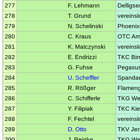
277
F. Lehmann
Delligse
278
T. Grund
vereinsl
279
N. Schelinski
Phoenix
280
C. Kraus
OTC Am
281
K. Matczynski
vereinsl
282
E. Endrizzi
TKC Bir
283
G. Fuhse
Pegasu
284
U. Scheffler
Spandaue
285
R. Rößger
Flameng
286
C. Schifferle
TKG Wei
287
Y. Filipiak
TKC Kie
288
F. Fechtel
vereinsl
289
D. Otto
TKV Jer
290
J. Reinke
TKG Wei