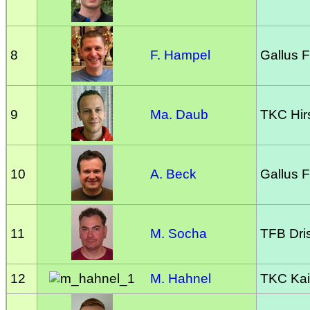
8
F. Hampel
Gallus F
9
Ma. Daub
TKC Hir
10
A. Beck
Gallus F
11
M. Socha
TFB Dri
12
M. Hahnel
TKC Kai