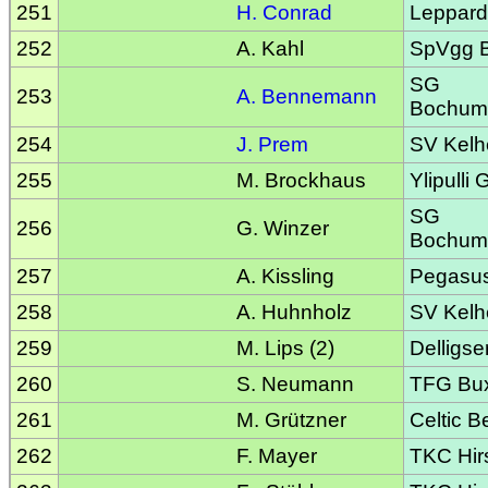
251
H. Conrad
Leppard
252
A. Kahl
SpVgg Ba
SG
253
A. Bennemann
Bochum
254
J. Prem
SV Kelh
255
M. Brockhaus
Ylipulli
SG
256
G. Winzer
Bochum
257
A. Kissling
Pegasu
258
A. Huhnholz
SV Kelh
259
M. Lips (2)
Delligse
260
S. Neumann
TFG Bu
261
M. Grützner
Celtic Be
262
F. Mayer
TKC Hir