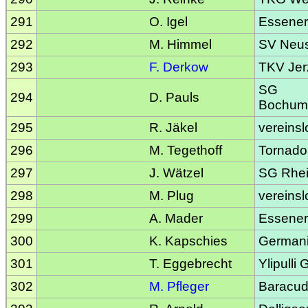
291
O. Igel
Essene
292
M. Himmel
SV Neu
293
F. Derkow
TKV Jer
SG
294
D. Pauls
Bochum
295
R. Jäkel
vereinsl
296
M. Tegethoff
Tornado
297
J. Wätzel
SG Rhei
298
M. Plug
vereinsl
299
A. Mader
Essene
300
K. Kapschies
Germani
301
T. Eggebrecht
Ylipulli
302
M. Pfleger
Baracu