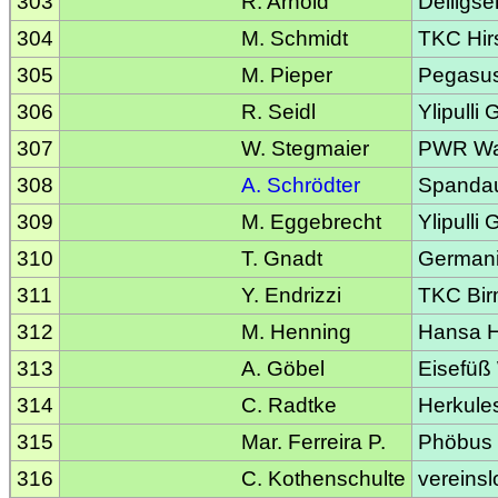
303
R. Arnold
Delligse
304
M. Schmidt
TKC Hir
305
M. Pieper
Pegasu
306
R. Seidl
Ylipulli
307
W. Stegmaier
PWR Was
308
A. Schrödter
Spandaue
309
M. Eggebrecht
Ylipulli
310
T. Gnadt
Germani
311
Y. Endrizzi
TKC Bir
312
M. Henning
Hansa H
313
A. Göbel
Eisefüß
314
C. Radtke
Herkule
315
Mar. Ferreira P.
Phöbus
316
C. Kothenschulte
vereinsl