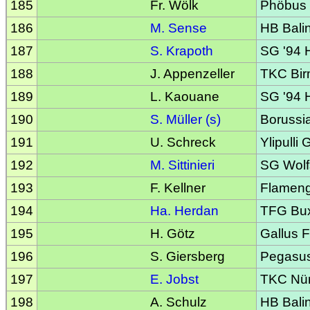
185
Fr. Wölk
Phöbus
186
M. Sense
HB Bali
187
S. Krapoth
SG '94 
188
J. Appenzeller
TKC Bir
189
L. Kaouane
SG '94 
190
S. Müller (s)
Borussi
191
U. Schreck
Ylipulli
192
M. Sittinieri
SG Wolf
193
F. Kellner
Flameng
194
Ha. Herdan
TFG Bu
195
H. Götz
Gallus F
196
S. Giersberg
Pegasu
197
E. Jobst
TKC Nü
198
A. Schulz
HB Bali