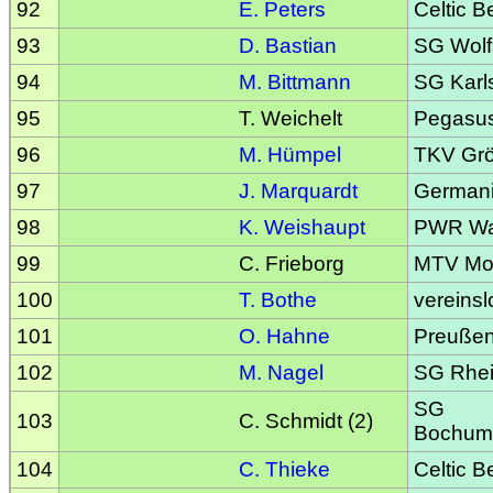
92
E. Peters
Celtic Be
93
D. Bastian
SG Wolf
94
M. Bittmann
SG Kar
95
T. Weichelt
Pegasu
96
M. Hümpel
TKV Gr
97
J. Marquardt
Germani
98
K. Weishaupt
PWR Was
99
C. Frieborg
MTV Mo
100
T. Bothe
vereinsl
101
O. Hahne
Preußen
102
M. Nagel
SG Rhei
SG
103
C. Schmidt (2)
Bochum
104
C. Thieke
Celtic Be