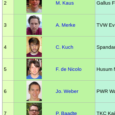
2
M. Kaus
Gallus F
3
A. Merke
TVW Ev
4
C. Kuch
Spandaue
5
F. de Nicolo
Husum 
6
Jo. Weber
PWR Was
7
P. Baadte
TKC Kai