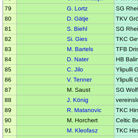
79
G. Lortz
SG Rhei
80
D. Gätje
TKV Gr
81
S. Biehl
SG Rhei
82
Si. Gies
TKC Gev
83
M. Bartels
TFB Dri
84
D. Nater
HB Bali
85
C. Jilo
Ylipulli
86
V. Tenner
Ylipulli
87
M. Saust
SG Wolf
88
J. König
vereinsl
89
R. Matanovic
TKC Hir
90
M. Horchert
Celtic Be
91
M. Kleofasz
TKC Hir