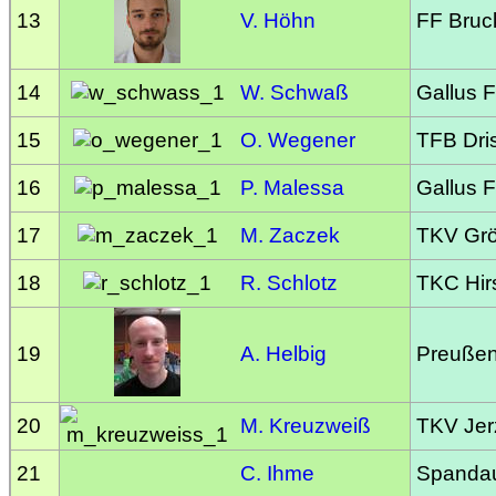
13
V. Höhn
FF Bruc
14
W. Schwaß
Gallus F
15
O. Wegener
TFB Dri
16
P. Malessa
Gallus F
17
M. Zaczek
TKV Gr
18
R. Schlotz
TKC Hir
19
A. Helbig
Preußen
20
M. Kreuzweiß
TKV Jer
21
C. Ihme
Spandaue